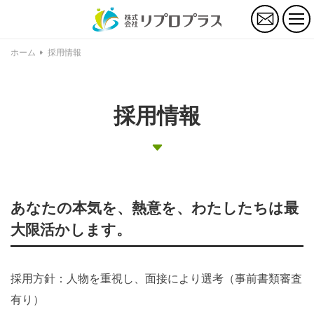
お
問
い
合
ホーム
採用情報
わ
せ
採用情報
あなたの本気を、熱意を、わたしたちは最
大限活かします。
採用方針：人物を重視し、面接により選考（事前書類審査
有り）