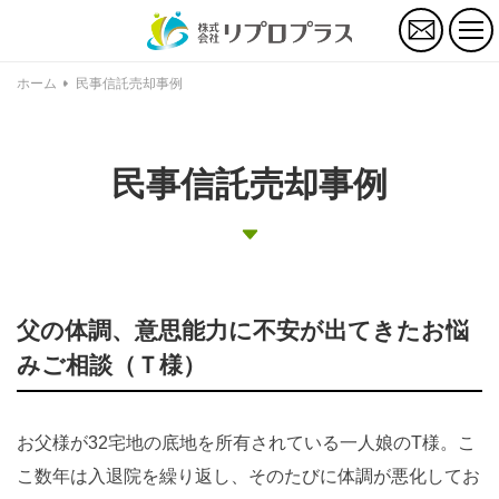
お
問
い
合
ホーム
民事信託売却事例
わ
せ
民事信託売却事例
父の体調、意思能力に不安が出てきたお悩
みご相談（Ｔ様）
お父様が32宅地の底地を所有されている一人娘のT様。こ
こ数年は入退院を繰り返し、そのたびに体調が悪化してお