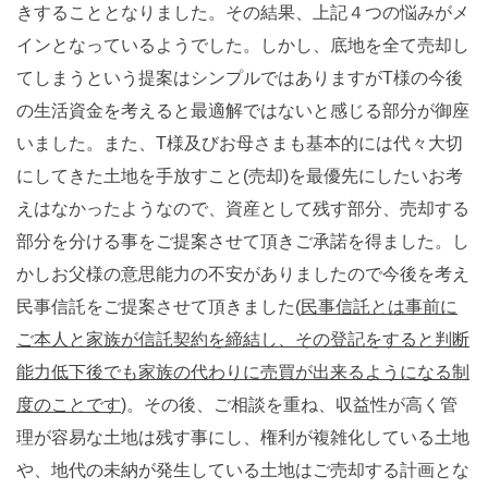
きすることとなりました。その結果、上記４つの悩みがメ
インとなっているようでした。しかし、底地を全て売却し
てしまうという提案はシンプルではありますがT様の今後
の生活資金を考えると最適解ではないと感じる部分が御座
いました。また、T様及びお母さまも基本的には代々大切
にしてきた土地を手放すこと(売却)を最優先にしたいお考
えはなかったようなので、資産として残す部分、売却する
部分を分ける事をご提案させて頂きご承諾を得ました。し
かしお父様の意思能力の不安がありましたので今後を考え
民事信託をご提案させて頂きました(
民事信託とは事前に
ご本人と家族が信託契約を締結し、その登記をすると判断
能力低下後でも家族の代わりに売買が出来るようになる制
度のことです
)。その後、ご相談を重ね、収益性が高く管
理が容易な土地は残す事にし、権利が複雑化している土地
や、地代の未納が発生している土地はご売却する計画とな